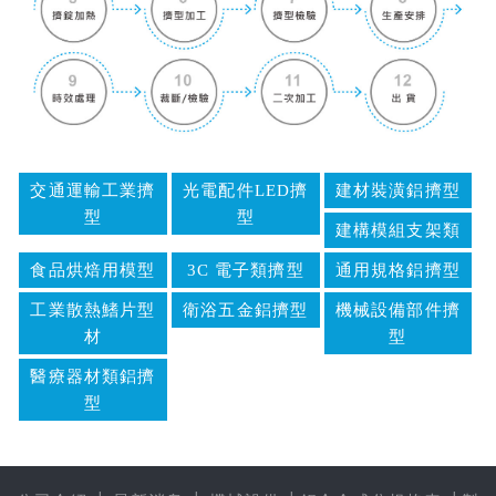
交通運輸工業擠
光電配件LED擠
建材裝潢鋁擠型
型
型
建構模組支架類
食品烘焙用模型
3C 電子類擠型
通用規格鋁擠型
工業散熱鰭片型
衛浴五金鋁擠型
機械設備部件擠
材
型
醫療器材類鋁擠
型