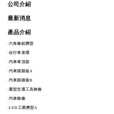
公司介紹
建材裝潢鋁擠型
建構模組支架類
最新消息
食品烘焙用模型
產品介紹
消費電子類擠型
‧六角條鋁擠型
通用規格鋁擠型
‧自行車束環
‧汽車車頂架
工業散熱鰭片型材
‧汽車踩踏板A
衛浴五金鋁擠型
‧汽車踩踏板B
機械設備部件擠型
‧重型交通工具飾條
醫療器材類鋁擠型
‧汽車飾條
‧LED工業擠型A