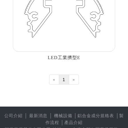
LED工業擠型E
«
1
»
公司介紹
│
最新消息
│
機械設備
│
鋁合金成分規格表
│
製
作流程
│
產品介紹