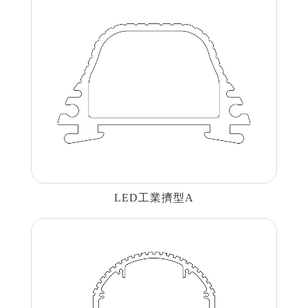
建材裝潢鋁擠型
建構模組支架類
食品烘焙用模型
消費電子類擠型
通用規格鋁擠型
工業散熱鰭片型材
LED工業擠型A
衛浴五金鋁擠型
機械設備部件擠型
醫療器材類鋁擠型