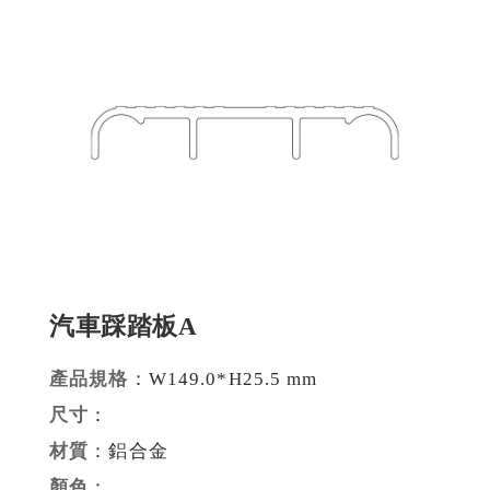
建材裝潢鋁擠型
建構模組支架類
食品烘焙用模型
消費電子類擠型
通用規格鋁擠型
工業散熱鰭片型材
汽車踩踏板A
衛浴五金鋁擠型
機械設備部件擠型
產品規格
：W149.0*H25.5 mm
尺寸
：
醫療器材類鋁擠型
材質
：鋁合金
顏色
：