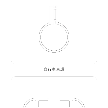
建材裝潢鋁擠型
建構模組支架類
食品烘焙用模型
消費電子類擠型
通用規格鋁擠型
工業散熱鰭片型材
自行車束環
衛浴五金鋁擠型
機械設備部件擠型
醫療器材類鋁擠型