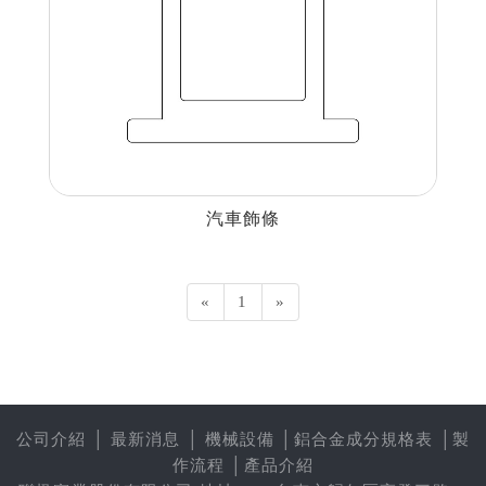
汽車飾條
«
1
»
公司介紹
│
最新消息
│
機械設備
│
鋁合金成分規格表
│
製
作流程
│
產品介紹